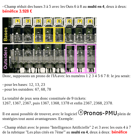
- Champ réduit des bases 3 à 5 avec les Outs 6 à 8 au
multi en 4
, deux à deux:
bénéfice 3.928 €
Donc, supposons un prono de l'IA avec les numéros 1 2 3 4 5 6 7 8: le jeu serait:
- pour les bases: 12, 13, 23
- pour les outsiders: 67, 68, 78
La totalité de jeux sera donc constituée de 9 tickets:
1267, 1367, 2367, puis 1367, 1368, 1378 et enfin 2367, 2368, 2378.
Il est aussi possible de trouver, avec le logiciel
plein de
stratégies tout aussi avantageuses. Exemple:
- Champ réduit avec le prono "Intelligence Artificielle" 2 et 3 avec les outs 4 à 7
de la rubrique "Les plus cités en 7ème'" au
multi en 4
, deux à deux:
bénéfice