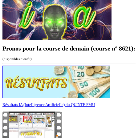
Pronos pour la course de demain (course nº 8621):
(disponibles bientôt)
Résultats IA (Intelligence Artificielle) du QUINTE PMU