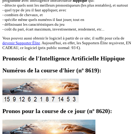
programme avec intelligence intellectuelle
hippique
qui:
- détecte quels sont les meilleurs pronostiqueurs (les plus rentables), et surtout
- quel type de jeu il faut appliquer, avec
- combien de chevaux, et
- spécifie même quels numéros il faut jouer, tout en
- définissant les caractéristiques du jeu
- coût du pari, écart maximum, investissement, rendement, etc...
Vous pouvez aussi obtenir le logiciel à partir de ce site; il suffit pour cela de
devenir Supporter Élite
. Aujourd'hui, en effet, les Supporters Élite reçoivent, EN
CADEAU, ce logiciel (prix public normal: 93 €).
Pronostic de l'Intelligence Artificielle Hippique
Numéros de la course d'hier (nº 8619):
Pronos pour la course de ce jour (nº 8620):