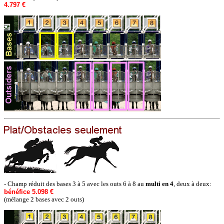
4.797 €
- Champ réduit des bases 3 à 5 avec les outs 6 à 8 au
multi en 4
, deux à deux:
bénéfice 5.098 €
(mélange 2 bases avec 2 outs)