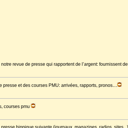
notre revue de presse qui rapportent de l’argent: fournissent d
de presse et des courses PMU: arrivées, rapports, pronos…
s, courses pmu
 presse hippique suivante (journaux, magazines, radios, sites...)