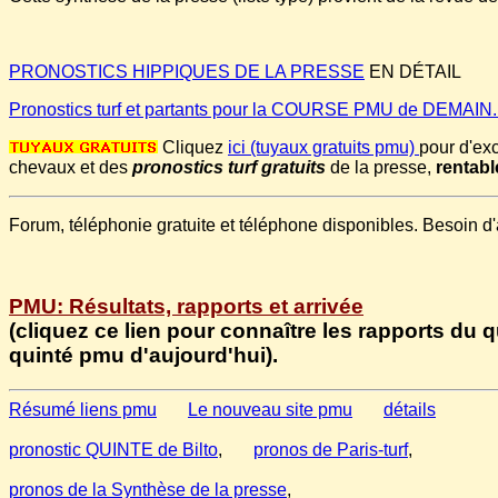
PRONOSTICS HIPPIQUES DE LA PRESSE
EN DÉTAIL
Pronostics turf et partants pour la COURSE PMU de DEMAIN.
Cliquez
ici (tuyaux gratuits pmu)
pour d'exc
chevaux et des
pronostics turf gratuits
de la presse,
rentabl
Forum, téléphonie gratuite et téléphone disponibles. Besoin d
PMU: Résultats, rapports et arrivée
(cliquez ce lien pour connaître les rapports du qu
quinté pmu d'aujourd'hui).
Résumé liens pmu
Le nouveau site pmu
détails
pronostic QUINTE de Bilto
,
pronos de Paris-turf
,
pronos de la Synthèse de la presse
,