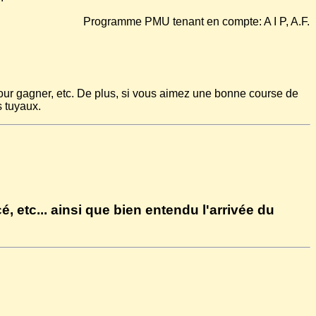
Programme PMU tenant en compte: A I P, A.F.P., Age
pour gagner, etc. De plus, si vous aimez une bonne course de
s tuyaux.
é, etc... ainsi que bien entendu l'arrivée du