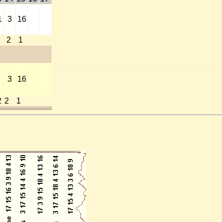
1
3
16
2
1
3
16
2
2
1