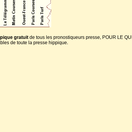
pique gratuit
de tous les pronostiqueurs presse, POUR LE Q
bles de toute la presse hippique.