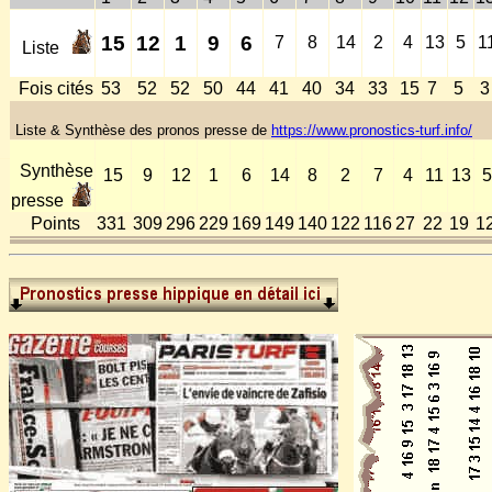
15
12
1
9
6
7
8
14
2
4
13
5
1
Liste
Fois cités
53
52
52
50
44
41
40
34
33
15
7
5
3
Liste & Synthèse des pronos presse de
https://www.pronostics-turf.info/
Synthèse
15
9
12
1
6
14
8
2
7
4
11
13
5
presse
Points
331
309
296
229
169
149
140
122
116
27
22
19
1