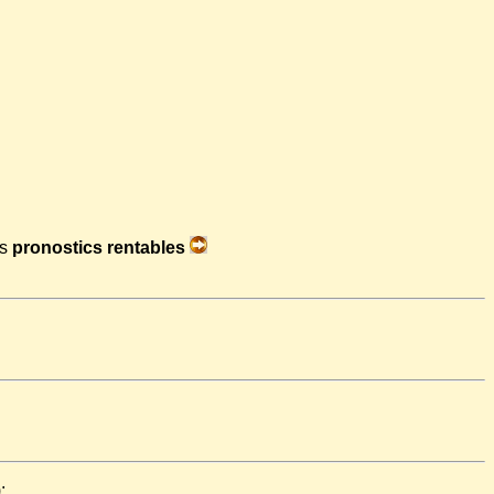
es
pronostics rentables
: