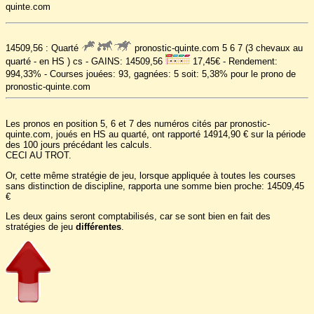
quinte.com
14509,56 : Quarté
pronostic-quinte.com 5 6 7 (3 chevaux au
quarté - en HS ) cs - GAINS: 14509,56
17,45€ - Rendement:
994,33% - Courses jouées: 93, gagnées: 5 soit: 5,38% pour le prono de
pronostic-quinte.com
Les pronos en position 5, 6 et 7 des numéros cités par pronostic-
quinte.com, joués en HS au quarté, ont rapporté 14914,90 € sur la période
des 100 jours précédant les calculs.
CECI AU TROT.
Or, cette même stratégie de jeu, lorsque appliquée à toutes les courses
sans distinction de discipline, rapporta une somme bien proche: 14509,45
€
Les deux gains seront comptabilisés, car se sont bien en fait des
stratégies de jeu
différentes
.