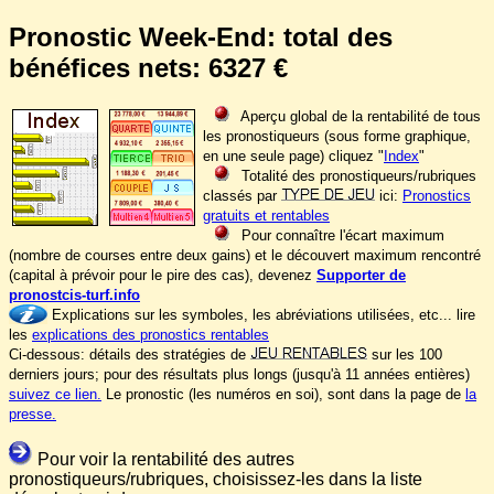
Pronostic Week-End: total des
bénéfices nets: 6327 €
Aperçu global de la rentabilité de tous
les pronostiqueurs (sous forme graphique,
en une seule page) cliquez "
Index
"
Totalité des pronostiqueurs/rubriques
classés par
ici:
Pronostics
gratuits et rentables
Pour connaître l'écart maximum
(nombre de courses entre deux gains) et le découvert maximum rencontré
(capital à prévoir pour le pire des cas), devenez
Supporter de
pronostcis-turf.info
Explications sur les symboles, les abréviations utilisées, etc... lire
les
explications des pronostics rentables
Ci-dessous: détails des stratégies de
sur les 100
derniers jours; pour des résultats plus longs (jusqu'à 11 années entières)
suivez ce lien.
Le pronostic (les numéros en soi), sont dans la page de
la
presse.
Pour voir la rentabilité des autres
pronostiqueurs/rubriques, choisissez-les dans la liste