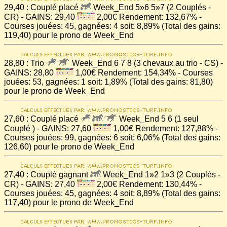
29,40 : Couplé placé
Week_End 5»6 5»7 (2 Couplés -
CR) - GAINS: 29,40
2,00€ Rendement: 132,67% -
Courses jouées: 45, gagnées: 4 soit: 8,89% (Total des gains:
119,40) pour le prono de Week_End
28,80 : Trio
Week_End 6 7 8 (3 chevaux au trio - CS) -
GAINS: 28,80
1,00€ Rendement: 154,34% - Courses
jouées: 53, gagnées: 1 soit: 1,89% (Total des gains: 81,80)
pour le prono de Week_End
27,60 : Couplé placé
Week_End 5 6 (1 seul
Couplé ) - GAINS: 27,60
1,00€ Rendement: 127,88% -
Courses jouées: 99, gagnées: 6 soit: 6,06% (Total des gains:
126,60) pour le prono de Week_End
27,40 : Couplé gagnant
Week_End 1»2 1»3 (2 Couplés -
CR) - GAINS: 27,40
2,00€ Rendement: 130,44% -
Courses jouées: 45, gagnées: 4 soit: 8,89% (Total des gains:
117,40) pour le prono de Week_End