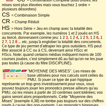
= Combinaison Complète (tous ordres; les
mises sont plus élevées mais vous touchez 1 ordre +
plusieurs désordres)
CS
= Combinaison Simple
CR
= Champ Réduit
HS
= Hors Série = Jeu en champ avec la totalité des
concurrents. Par exemple, les numéros 1 et 2 joués en HS
au tiercé, donneraient comme jeu: 1 2
3
, 1 2
4
,
1 2
5
, 1 2
6
,
1
2
7
, 1 2
8
... etc. jusqu'à englober la totalité des concurrents.
Ce type de jeu permet d'attraper les gros outsiders. HS peut
être associé à CC ou à CS, devenant ainsi HScc et
HScs. Note: quand certains médias indiquent moins de 100
courses jouées, c'est simplement dû au fait qu'on ne les joue
pas toutes (à cause du filtre DISCIPLINE).
"MOYENNE DES MISES". Les mises de
base utilisées pour nos calculs sont celles du
PMU. Si jouer ce type de pari hippique
représente un trop gros investissement pour vous, vous
pouvez toujours jouer les pronostics presse ailleurs qu'au
PMU, où les mises à partir de 10 centimes sont tolérées; vos
gains seront alors proportionnels. Cette "Moyenne des
Mises" (exemple 4,38) ne tombe pas toujours sur des chiffres
ronds à cause des non-partants. Les pronostics hippiques