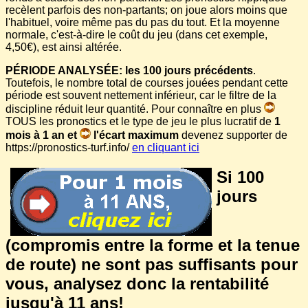
recèlent parfois des non-partants; on joue alors moins que
l'habituel, voire même pas du pas du tout. Et la moyenne
normale, c'est-à-dire le coût du jeu (dans cet exemple,
4,50€), est ainsi altérée.
PÉRIODE ANALYSÉE: les 100 jours précédents
.
Toutefois, le nombre total de courses jouées pendant cette
période est souvent nettement inférieur, car le filtre de la
discipline réduit leur quantité. Pour connaître en plus
TOUS les pronostics et le type de jeu le plus lucratif de
1
mois à 1 an et
l'écart maximum
devenez supporter de
https://pronostics-turf.info/
en cliquant ici
Si 100
jours
(compromis entre la forme et la tenue
de route) ne sont pas suffisants pour
vous, analysez donc la rentabilité
jusqu'à 11 ans!