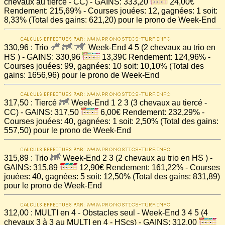
chevaux au tiercé - CC) - GAINS: 333,20
24,00€
Rendement: 215,69% - Courses jouées: 12, gagnées: 1 soit:
8,33% (Total des gains: 621,20) pour le prono de Week-End
330,96 : Trio
Week-End 4 5 (2 chevaux au trio en
HS ) - GAINS: 330,96
13,39€ Rendement: 124,96% -
Courses jouées: 99, gagnées: 10 soit: 10,10% (Total des
gains: 1656,96) pour le prono de Week-End
317,50 : Tiercé
Week-End 1 2 3 (3 chevaux au tiercé -
CC) - GAINS: 317,50
6,00€ Rendement: 232,29% -
Courses jouées: 40, gagnées: 1 soit: 2,50% (Total des gains:
557,50) pour le prono de Week-End
315,89 : Trio
Week-End 2 3 (2 chevaux au trio en HS ) -
GAINS: 315,89
12,90€ Rendement: 161,22% - Courses
jouées: 40, gagnées: 5 soit: 12,50% (Total des gains: 831,89)
pour le prono de Week-End
312,00 : MULTI en 4 - Obstacles seul - Week-End 3 4 5 (4
chevaux 3 à 3 au MULTI en 4 - HScs) - GAINS: 312,00