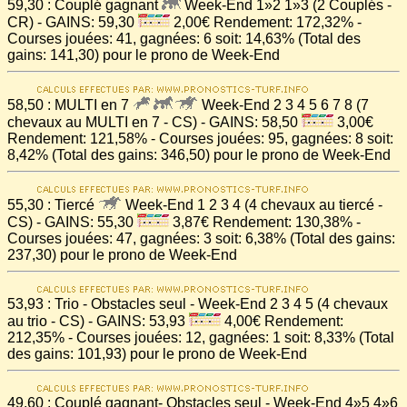
59,30 : Couplé gagnant
Week-End 1»2 1»3 (2 Couplés -
CR) - GAINS: 59,30
2,00€ Rendement: 172,32% -
Courses jouées: 41, gagnées: 6 soit: 14,63% (Total des
gains: 141,30) pour le prono de Week-End
58,50 : MULTI en 7
Week-End 2 3 4 5 6 7 8 (7
chevaux au MULTI en 7 - CS) - GAINS: 58,50
3,00€
Rendement: 121,58% - Courses jouées: 95, gagnées: 8 soit:
8,42% (Total des gains: 346,50) pour le prono de Week-End
55,30 : Tiercé
Week-End 1 2 3 4 (4 chevaux au tiercé -
CS) - GAINS: 55,30
3,87€ Rendement: 130,38% -
Courses jouées: 47, gagnées: 3 soit: 6,38% (Total des gains:
237,30) pour le prono de Week-End
53,93 : Trio - Obstacles seul - Week-End 2 3 4 5 (4 chevaux
au trio - CS) - GAINS: 53,93
4,00€ Rendement:
212,35% - Courses jouées: 12, gagnées: 1 soit: 8,33% (Total
des gains: 101,93) pour le prono de Week-End
49,60 : Couplé gagnant- Obstacles seul - Week-End 4»5 4»6