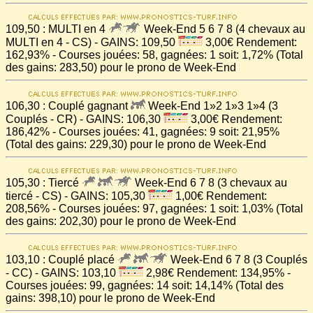
109,50 : MULTI en 4
Week-End 5 6 7 8 (4 chevaux au
MULTI en 4 - CS) - GAINS: 109,50
3,00€ Rendement:
162,93% - Courses jouées: 58, gagnées: 1 soit: 1,72% (Total
des gains: 283,50) pour le prono de Week-End
106,30 : Couplé gagnant
Week-End 1»2 1»3 1»4 (3
Couplés - CR) - GAINS: 106,30
3,00€ Rendement:
186,42% - Courses jouées: 41, gagnées: 9 soit: 21,95%
(Total des gains: 229,30) pour le prono de Week-End
105,30 : Tiercé
Week-End 6 7 8 (3 chevaux au
tiercé - CS) - GAINS: 105,30
1,00€ Rendement:
208,56% - Courses jouées: 97, gagnées: 1 soit: 1,03% (Total
des gains: 202,30) pour le prono de Week-End
103,10 : Couplé placé
Week-End 6 7 8 (3 Couplés
- CC) - GAINS: 103,10
2,98€ Rendement: 134,95% -
Courses jouées: 99, gagnées: 14 soit: 14,14% (Total des
gains: 398,10) pour le prono de Week-End