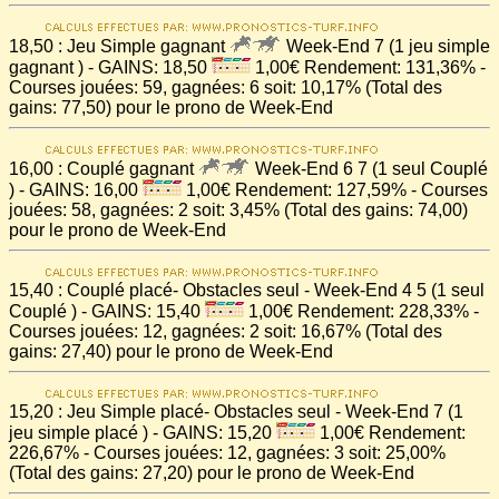
18,50 : Jeu Simple gagnant
Week-End 7 (1 jeu simple
gagnant ) - GAINS: 18,50
1,00€ Rendement: 131,36% -
Courses jouées: 59, gagnées: 6 soit: 10,17% (Total des
gains: 77,50) pour le prono de Week-End
16,00 : Couplé gagnant
Week-End 6 7 (1 seul Couplé
) - GAINS: 16,00
1,00€ Rendement: 127,59% - Courses
jouées: 58, gagnées: 2 soit: 3,45% (Total des gains: 74,00)
pour le prono de Week-End
15,40 : Couplé placé- Obstacles seul - Week-End 4 5 (1 seul
Couplé ) - GAINS: 15,40
1,00€ Rendement: 228,33% -
Courses jouées: 12, gagnées: 2 soit: 16,67% (Total des
gains: 27,40) pour le prono de Week-End
15,20 : Jeu Simple placé- Obstacles seul - Week-End 7 (1
jeu simple placé ) - GAINS: 15,20
1,00€ Rendement:
226,67% - Courses jouées: 12, gagnées: 3 soit: 25,00%
(Total des gains: 27,20) pour le prono de Week-End