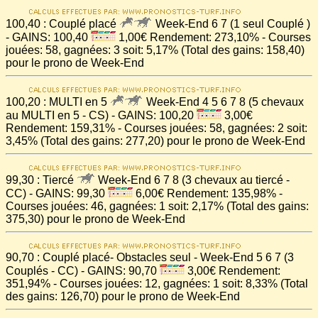
100,40 : Couplé placé
Week-End 6 7 (1 seul Couplé )
- GAINS: 100,40
1,00€ Rendement: 273,10% - Courses
jouées: 58, gagnées: 3 soit: 5,17% (Total des gains: 158,40)
pour le prono de Week-End
100,20 : MULTI en 5
Week-End 4 5 6 7 8 (5 chevaux
au MULTI en 5 - CS) - GAINS: 100,20
3,00€
Rendement: 159,31% - Courses jouées: 58, gagnées: 2 soit:
3,45% (Total des gains: 277,20) pour le prono de Week-End
99,30 : Tiercé
Week-End 6 7 8 (3 chevaux au tiercé -
CC) - GAINS: 99,30
6,00€ Rendement: 135,98% -
Courses jouées: 46, gagnées: 1 soit: 2,17% (Total des gains:
375,30) pour le prono de Week-End
90,70 : Couplé placé- Obstacles seul - Week-End 5 6 7 (3
Couplés - CC) - GAINS: 90,70
3,00€ Rendement:
351,94% - Courses jouées: 12, gagnées: 1 soit: 8,33% (Total
des gains: 126,70) pour le prono de Week-End