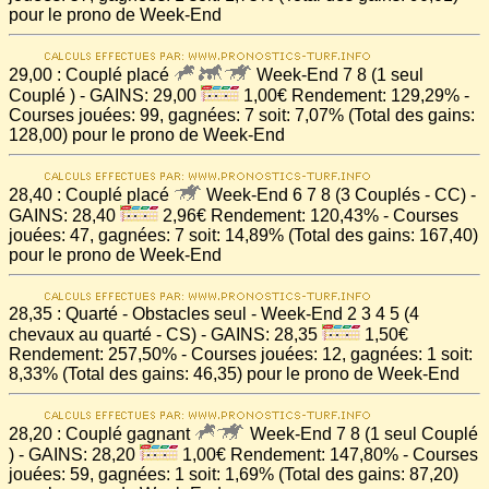
pour le prono de Week-End
29,00 : Couplé placé
Week-End 7 8 (1 seul
Couplé ) - GAINS: 29,00
1,00€ Rendement: 129,29% -
Courses jouées: 99, gagnées: 7 soit: 7,07% (Total des gains:
128,00) pour le prono de Week-End
28,40 : Couplé placé
Week-End 6 7 8 (3 Couplés - CC) -
GAINS: 28,40
2,96€ Rendement: 120,43% - Courses
jouées: 47, gagnées: 7 soit: 14,89% (Total des gains: 167,40)
pour le prono de Week-End
28,35 : Quarté - Obstacles seul - Week-End 2 3 4 5 (4
chevaux au quarté - CS) - GAINS: 28,35
1,50€
Rendement: 257,50% - Courses jouées: 12, gagnées: 1 soit:
8,33% (Total des gains: 46,35) pour le prono de Week-End
28,20 : Couplé gagnant
Week-End 7 8 (1 seul Couplé
) - GAINS: 28,20
1,00€ Rendement: 147,80% - Courses
jouées: 59, gagnées: 1 soit: 1,69% (Total des gains: 87,20)