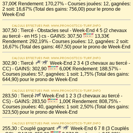
37,00€ Rendement: 170,27% - Courses jouées: 12, gagnées:
2 soit: 16,67% (Total des gains: 756,00) pour le prono de
Week-End
307,50 : Tiercé - Obstacles seul - Week-End 4 5 (2 chevaux
au tiercé - en HS ) cs - GAINS: 307,50
13,33€
Rendement: 292,19% - Courses jouées: 12, gagnées: 2 soit:
16,67% (Total des gains: 467,50) pour le prono de Week-End
302,90 : Tiercé
Week-End 2 3 4 (3 chevaux au tiercé -
CC) - GAINS: 302,90
6,00€ Rendement: 188,57% -
Courses jouées: 57, gagnées: 1 soit: 1,75% (Total des gains:
644,90) pour le prono de Week-End
283,50 : Tiercé
Week-End 1 2 3 (3 chevaux au tiercé -
CS) - GAINS: 283,50
1,00€ Rendement: 808,75% -
Courses jouées: 40, gagnées: 1 soit: 2,50% (Total des gains:
323,50) pour le prono de Week-End
255,30 : Couplé gagnant
Week-End 6 7 8 (3 Couplés