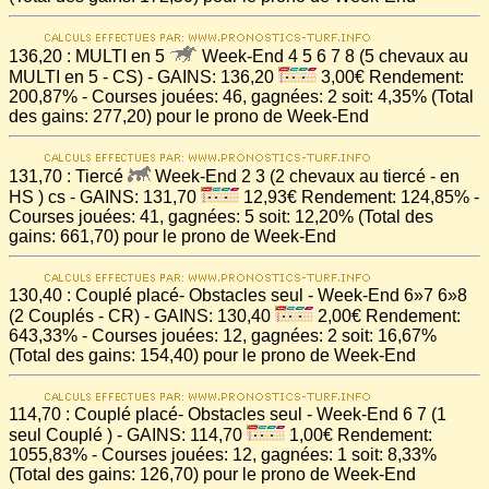
136,20 : MULTI en 5
Week-End 4 5 6 7 8 (5 chevaux au
MULTI en 5 - CS) - GAINS: 136,20
3,00€ Rendement:
200,87% - Courses jouées: 46, gagnées: 2 soit: 4,35% (Total
des gains: 277,20) pour le prono de Week-End
131,70 : Tiercé
Week-End 2 3 (2 chevaux au tiercé - en
HS ) cs - GAINS: 131,70
12,93€ Rendement: 124,85% -
Courses jouées: 41, gagnées: 5 soit: 12,20% (Total des
gains: 661,70) pour le prono de Week-End
130,40 : Couplé placé- Obstacles seul - Week-End 6»7 6»8
(2 Couplés - CR) - GAINS: 130,40
2,00€ Rendement:
643,33% - Courses jouées: 12, gagnées: 2 soit: 16,67%
(Total des gains: 154,40) pour le prono de Week-End
114,70 : Couplé placé- Obstacles seul - Week-End 6 7 (1
seul Couplé ) - GAINS: 114,70
1,00€ Rendement:
1055,83% - Courses jouées: 12, gagnées: 1 soit: 8,33%
(Total des gains: 126,70) pour le prono de Week-End