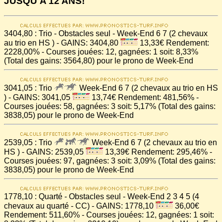
JUSQU'A 12 ANS!
3404,80 : Trio - Obstacles seul - Week-End 6 7 (2 chevaux
au trio en HS ) - GAINS: 3404,80
13,33€ Rendement:
2228,00% - Courses jouées: 12, gagnées: 1 soit: 8,33%
(Total des gains: 3564,80) pour le prono de Week-End
3041,05 : Trio
Week-End 6 7 (2 chevaux au trio en HS
) - GAINS: 3041,05
13,74€ Rendement: 481,56% -
Courses jouées: 58, gagnées: 3 soit: 5,17% (Total des gains:
3838,05) pour le prono de Week-End
2539,05 : Trio
Week-End 6 7 (2 chevaux au trio en
HS ) - GAINS: 2539,05
13,39€ Rendement: 295,46% -
Courses jouées: 97, gagnées: 3 soit: 3,09% (Total des gains:
3838,05) pour le prono de Week-End
1778,10 : Quarté - Obstacles seul - Week-End 2 3 4 5 (4
chevaux au quarté - CC) - GAINS: 1778,10
36,00€
Rendement: 511,60% - Courses jouées: 12, gagnées: 1 soit: