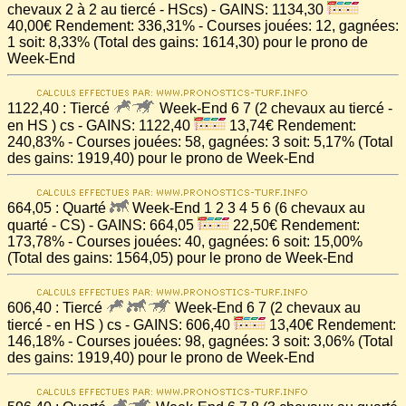
chevaux 2 à 2 au tiercé - HScs) - GAINS: 1134,30
40,00€ Rendement: 336,31% - Courses jouées: 12, gagnées:
1 soit: 8,33% (Total des gains: 1614,30) pour le prono de
Week-End
1122,40 : Tiercé
Week-End 6 7 (2 chevaux au tiercé -
en HS ) cs - GAINS: 1122,40
13,74€ Rendement:
240,83% - Courses jouées: 58, gagnées: 3 soit: 5,17% (Total
des gains: 1919,40) pour le prono de Week-End
664,05 : Quarté
Week-End 1 2 3 4 5 6 (6 chevaux au
quarté - CS) - GAINS: 664,05
22,50€ Rendement:
173,78% - Courses jouées: 40, gagnées: 6 soit: 15,00%
(Total des gains: 1564,05) pour le prono de Week-End
606,40 : Tiercé
Week-End 6 7 (2 chevaux au
tiercé - en HS ) cs - GAINS: 606,40
13,40€ Rendement:
146,18% - Courses jouées: 98, gagnées: 3 soit: 3,06% (Total
des gains: 1919,40) pour le prono de Week-End