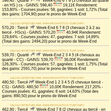
596,40 : Quarté
Week-End 6 7 8 (3 chevaux au quarté
- en HS ) cs - GAINS: 596,40
19,11€ Rendement:
153,80% - Courses jouées: 58, gagnées: 1 soit: 1,72% (Total
des gains: 1704,90) pour le prono de Week-End
570,20 : Tiercé
Week-End 6 7 8 (3 chevaux 2 à 2 au
tiercé - HScs) - GAINS: 570,20
40,94€ Rendement:
129,64% - Courses jouées: 47, gagnées: 7 soit: 14,89%
(Total des gains: 2494,20) pour le prono de Week-End
539,70 : Quarté
Week-End 2 3 4 5 (4 chevaux au
quarté - CC) - GAINS: 539,70
36,00€ Rendement:
126,30% - Courses jouées: 57, gagnées: 1 soit: 1,75% (Total
des gains: 2591,70) pour le prono de Week-End
480,50 : Tiercé
Week-End 1 2 3 4 5 (5 chevaux tiercé -
CS) - GAINS: 480,50
10,00€ Rendement: 217,20% -
Courses jouées: 41, gagnées: 6 soit: 14,63% (Total des
gains: 890,50) pour le prono de Week-End
462,90 : Tiercé
Week-End 7 8 (2 chevaux au tiercé - en